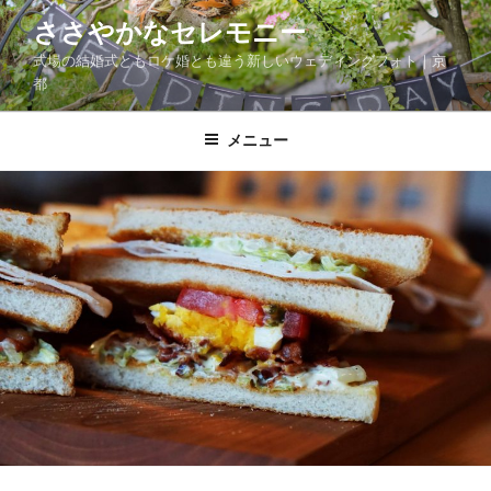
コ
ささやかなセレモニー
ン
式場の結婚式ともロケ婚とも違う新しいウェディングフォト｜京
テ
都
ン
ツ
メニュー
へ
ス
キ
ッ
プ