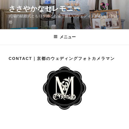
コ
ささやかなセレモニー
ン
式場の結婚式ともロケ婚とも違う新しいウェディングフォト｜京
テ
都
ン
ツ
メニュー
へ
ス
キ
ッ
CONTACT｜京都のウェディングフォトカメラマン
プ