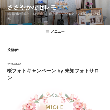
コ
ささやかなセレモニー
ン
式場の結婚式ともロケ婚とも違う新しいウェディングフォト｜京
テ
都
ン
ツ
メニュー
へ
ス
キ
ッ
投稿者:
プ
投
2021-01-08
稿
桜フォトキャンペーン by 未知フォトサロ
日:
ン