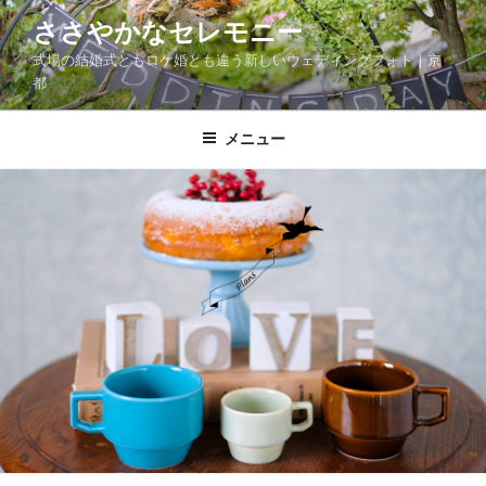
コ
ささやかなセレモニー
ン
式場の結婚式ともロケ婚とも違う新しいウェディングフォト｜京
テ
都
ン
ツ
メニュー
へ
ス
キ
ッ
プ