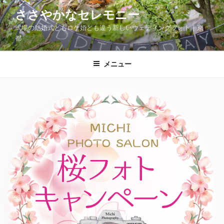
コ
ささやかなセレモニー
ン
式場の結婚式ともロケ婚とも違う新しいウェディングフォト｜京
テ
都
ン
ツ
メニュー
へ
ス
キ
ッ
プ