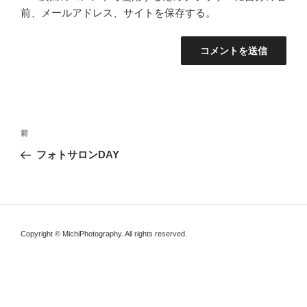
前、メールアドレス、サイトを保存する。
投
前
前
稿
の
フォトサロンDAY
ナ
投
ビ
稿
ゲ
ー
Copyright © MichiPhotography. All rights reserved.
シ
ョ
ン